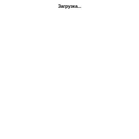
Загрузка...
атареи.
ции - выполняется специалистом сервисной компании