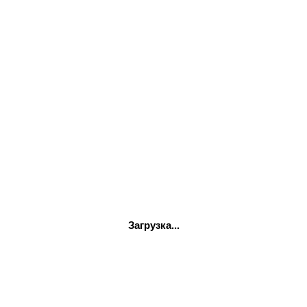
KRAFTMAN
315_01
Ваши вопросы. Сделаем выгодное предложение и предложим
Загрузка...
ателя сайта и использование файлов cookies